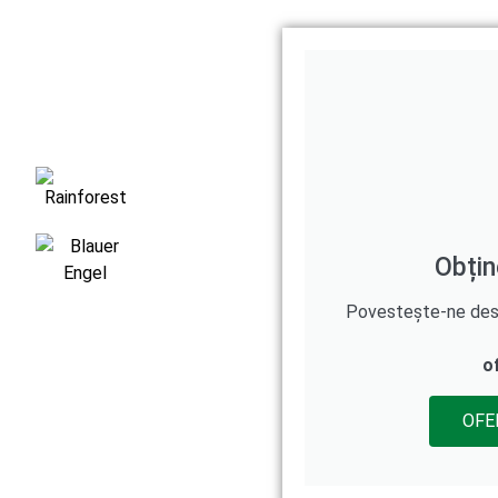
Obțin
Povestește-ne despr
o
OFE