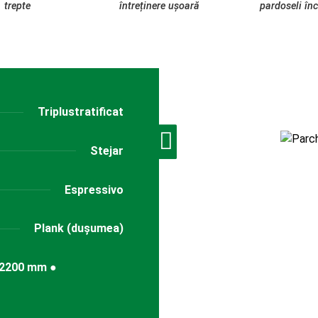
trepte
întreținere ușoară
pardoseli înc
Triplustratificat
Stejar
Espressivo
Plank (dușumea)
x2200 mm ●