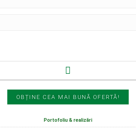
OBȚINE CEA MAI BUNĂ OFERTĂ!
Portofoliu & realizări