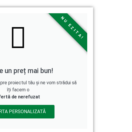
NU EZITA!
e un preț mai bun!
e proiectul tău și ne vom strădui să
îți facem o
fertă de nerefuzat
RTA PERSONALIZATĂ