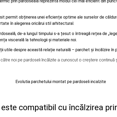
ermic prin pardoseala reprezinta modul cel mai eficient din punct
sit permit obținerea unei eficiențe optime ale surselor de căldu
tate în alegerea oricărui stil arhitectural.
rdoseală, de-a lungul timpului s-a țesut o întreagă rețea de „le
tența viscerală la tehnologii și materiale noi.
ii utile despre această relație naturală – parchet și încălzire în 
către noi pe pardoseli încălzite a cunoscut o creștere continuă
este compatibil cu încălzirea pr