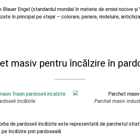
are Blauer Engel (standardul mondial în materie de emisii nocive și
lizate în principal pe stejar – colorare, periere, rindeluire, antichi
et masiv pentru încălzire în pard
rdoseli încălzite
Parchet masiv industr
orba de pardoseli încălzite este reprezentată de parchetul strat
 pe încălzire prin pardoseală.