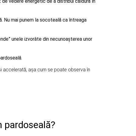
 de vedere energetic de a distribui căldură în
ră. Nu mai punem la socoteală ca întreaga
gende” unele izvorâte din necunoașterea unor
pardoseală.
 și accelerată, așa cum se poate observa în
in pardoseală?