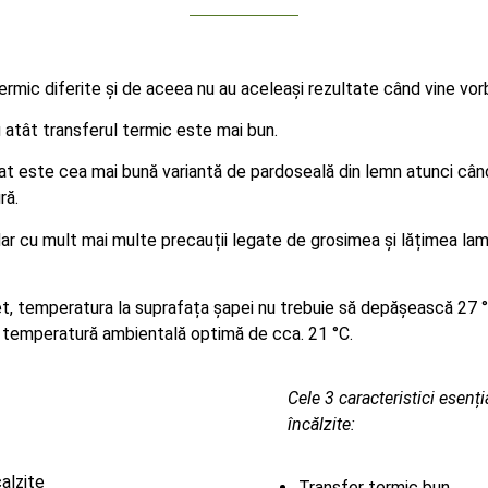
 termic diferite și de aceea nu au aceleași rezultate când vine vo
 atât transferul termic este mai bun.
at este cea mai bună variantă de pardoseală din lemn atunci când
ră.
r cu mult mai multe precauții legate de grosimea și lățimea lame
et, temperatura la suprafața șapei nu trebuie să depășească 27 °
 temperatură ambientală optimă de cca. 21 °C.
Cele 3 caracteristici esenț
încălzite:
Transfer termic bun