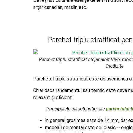
De reținut că unele esențe de lemn nu sunt recom
arțar canadian, măslin etc.
Parchet triplu stratificat pe
Parchet triplu stratificat stejar albit Vivo, mo
încălzite
Parchetul triplu stratificat este de asemenea o
Chiar dacă randamentul său termic este ceva mai 
relaxant și eficient.
Principalele caracteristici ale
parchetului tr
în general grosimea este de 14 mm, dar ex
modelul de montaj este cel clasic – englez