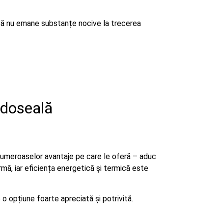
să nu emane substanțe nocive la trecerea
ardoseală
numeroaselor avantaje pe care le oferă – aduc
ormă, iar eficiența energetică și termică este
 o opțiune foarte apreciată și potrivită.