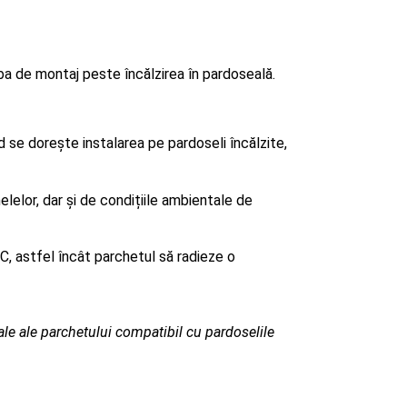
rba de montaj peste încălzirea în pardoseală.
 se dorește instalarea pe pardoseli încălzite,
lelor, dar și de condițiile ambientale de
C, astfel încât parchetul să radieze o
iale ale parchetului compatibil cu pardoselile