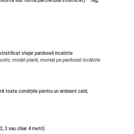
ezintă sub forma parchetului stratificat) – fag,
r rustic, model plank, montat pe pardoseli încălzite
ră toate condițiile pentru un ambient cald,
, 3 sau chiar 4 metri)