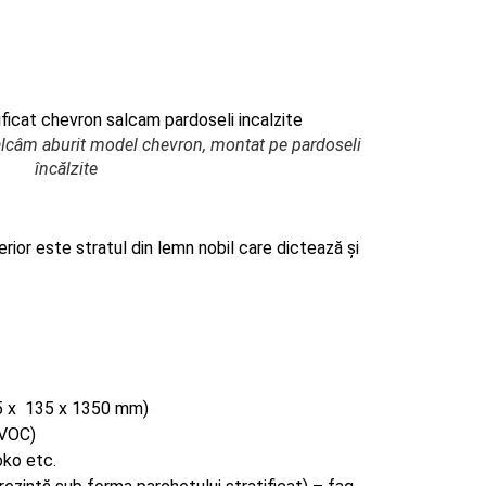
salcâm aburit model chevron, montat pe pardoseli
încălzite
erior este stratul din lemn nobil care dictează și
0,5 x 135 x 1350 mm)
 VOC)
oko etc.