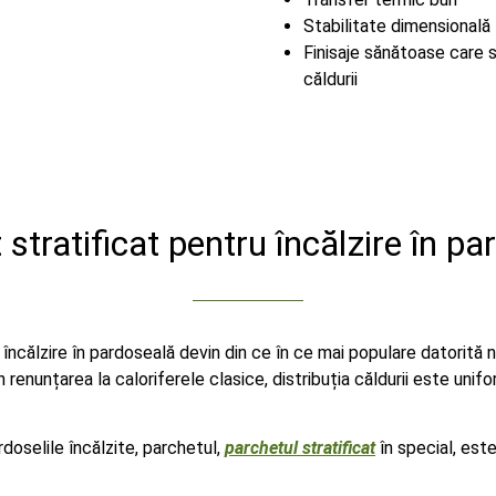
Stabilitate dimensională
Finisaje sănătoase care 
căldurii
stratificat pentru încălzire în p
călzire în pardoseală devin din ce în ce mai populare datorită 
 renunțarea la caloriferele clasice, distribuția căldurii este unif
rdoselile încălzite, parchetul,
parchetul stratificat
în special, este