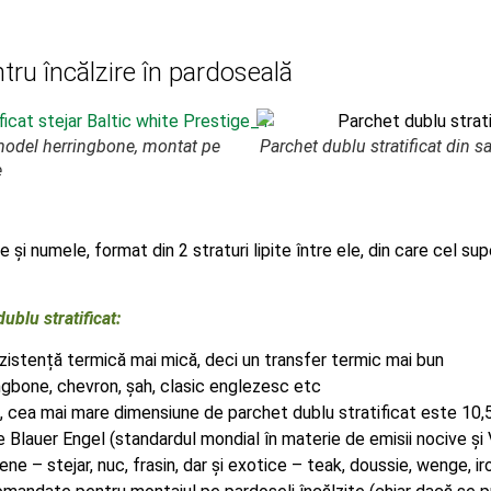
ntru încălzire în pardoseală
t model herringbone, montat pe
Parchet dublu stratificat din 
e
 și numele, format din 2 straturi lipite între ele, din care cel sup
ublu stratificat
:
zistență termică mai mică, deci un transfer termic mai bun
gbone, chevron, șah, clasic englezesc etc
ră, cea mai mare dimensiune de parchet dublu stratificat este 1
are Blauer Engel (standardul mondial în materie de emisii nocive și
ne – stejar, nuc, frasin, dar și exotice – teak, doussie, wenge, ir