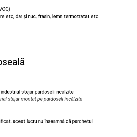
 VOC)
zare etc, dar și nuc, frasin, lemn termotratat etc.
oseală
ial stejar montat pe pardoseli încălzite
ificat, acest lucru nu înseamnă că parchetul