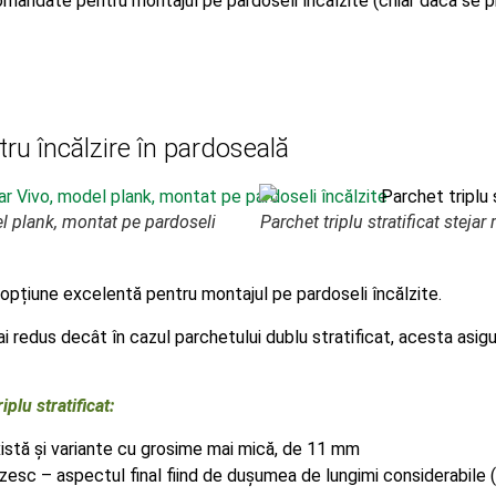
andate pentru montajul pe pardoseli încălzite (chiar dacă se pr
ntru încălzire în pardoseală
del plank, montat pe pardoseli
Parchet triplu stratificat steja
 opțiune excelentă pentru montajul pe pardoseli încălzite.
redus decât în cazul parchetului dublu stratificat, acesta asigu
iplu stratificat
:
istă și variante cu grosime mai mică, de 11 mm
esc – aspectul final fiind de dușumea de lungimi considerabile (2