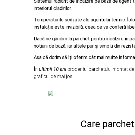
Sistemul radiant de încălzire pe baza de agent t
interiorul cladirilor.
Temperaturile scăzute ale agentului termic folo
instalație este invizibilă, ceea ce va conferă liber
Dacă ne gândim la parchet pentru încălzire în pa
noțiuni de bază, iar altele pur și simplu din rezis
Așa că dorim să îți oferim cât mai multe informaț
În
ultimii 10 ani
procentul parchetului montat de 
graficul de mai jos.
Care parchet 