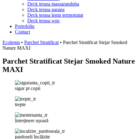
Deck terasa massaranduba
Deck terasa garapa
Deck terasa lemn termotratat
Deck terasa wpc
Portofoliu
Contact
Ecolemn
•
Parchet Stratificat
•
Parchet Stratificat Stejar Smoked
Nature MAXI
Parchet Stratificat Stejar Smoked Nature
MAXI
sigur pt copii
trepte
întreținere ușoară
pardoseli încălzite