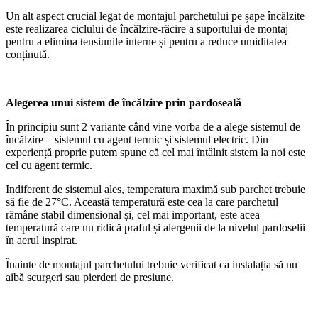
Un alt aspect crucial legat de montajul parchetului pe șape încălzite
este realizarea ciclului de încălzire-răcire a suportului de montaj
pentru a elimina tensiunile interne și pentru a reduce umiditatea
conținută.
Alegerea unui sistem de încălzire prin pardoseală
În principiu sunt 2 variante când vine vorba de a alege sistemul de
încălzire – sistemul cu agent termic și sistemul electric. Din
experiență proprie putem spune că cel mai întâlnit sistem la noi este
cel cu agent termic.
Indiferent de sistemul ales, temperatura maximă sub parchet trebuie
să fie de 27°C. Această temperatură este cea la care parchetul
rămâne stabil dimensional și, cel mai important, este acea
temperatură care nu ridică praful și alergenii de la nivelul pardoselii
în aerul inspirat.
Înainte de montajul parchetului trebuie verificat ca instalația să nu
aibă scurgeri sau pierderi de presiune.