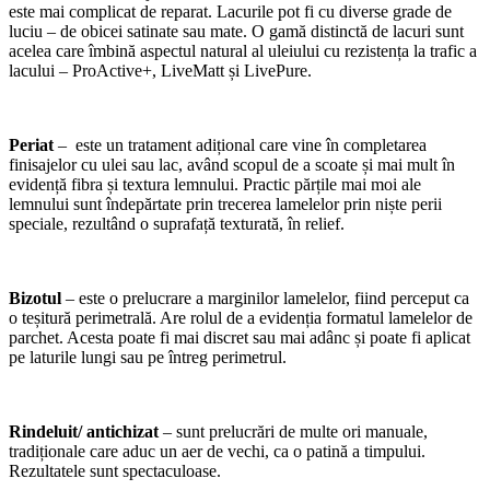
este mai complicat de reparat. Lacurile pot fi cu diverse grade de
luciu – de obicei satinate sau mate. O gamă distinctă de lacuri sunt
acelea care îmbină aspectul natural al uleiului cu rezistența la trafic a
lacului – ProActive+, LiveMatt și LivePure.
Periat
– este un tratament adițional care vine în completarea
finisajelor cu ulei sau lac, având scopul de a scoate și mai mult în
evidență fibra și textura lemnului. Practic părțile mai moi ale
lemnului sunt îndepărtate prin trecerea lamelelor prin niște perii
speciale, rezultând o suprafață texturată, în relief.
Bizotul
– este o prelucrare a marginilor lamelelor, fiind perceput ca
o teșitură perimetrală. Are rolul de a evidenția formatul lamelelor de
parchet. Acesta poate fi mai discret sau mai adânc și poate fi aplicat
pe laturile lungi sau pe întreg perimetrul.
Rindeluit/ antichizat
– sunt prelucrări de multe ori manuale,
tradiționale care aduc un aer de vechi, ca o patină a timpului.
Rezultatele sunt spectaculoase.