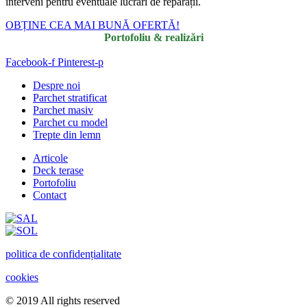
interveni pentru eventuale lucrări de reparații.
OBȚINE CEA MAI BUNĂ OFERTĂ!
Portofoliu & realizări
Facebook-f
Pinterest-p
Despre noi
Parchet stratificat
Parchet masiv
Parchet cu model
Trepte din lemn
Articole
Deck terase
Portofoliu
Contact
politica de confidențialitate
cookies
© 2019 All rights reserved