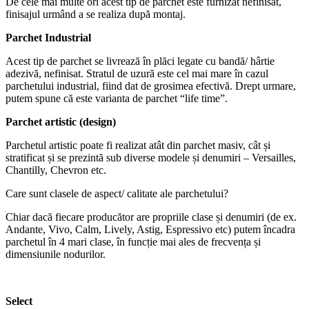
De cele mai multe ori acest tip de parchet este furnizat nefinisat,
finisajul urmând a se realiza după montaj.
Parchet Industrial
Acest tip de parchet se livrează în plăci legate cu bandă/ hârtie
adezivă, nefinisat. Stratul de uzură este cel mai mare în cazul
parchetului industrial, fiind dat de grosimea efectivă. Drept urmare,
putem spune că este varianta de parchet “life time”.
Parchet artistic (design)
Parchetul artistic poate fi realizat atât din parchet masiv, cât și
stratificat și se prezintă sub diverse modele și denumiri – Versailles,
Chantilly, Chevron etc.
Care sunt clasele de aspect/ calitate ale parchetului?
Chiar dacă fiecare producător are propriile clase și denumiri (de ex.
Andante, Vivo, Calm, Lively, Astig, Espressivo etc) putem încadra
parchetul în 4 mari clase, în funcție mai ales de frecvența și
dimensiunile nodurilor.
Select