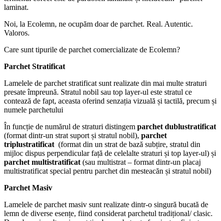
laminat.
Noi, la Ecolemn, ne ocupăm doar de parchet. Real. Autentic.
Valoros.
Care sunt tipurile de parchet comercializate de Ecolemn?
Parchet Stratificat
Lamelele de parchet stratificat sunt realizate din mai multe straturi
presate împreună. Stratul nobil sau top layer-ul este stratul ce
contează de fapt, aceasta oferind senzația vizuală și tactilă, precum și
numele parchetului
În funcție de numărul de straturi distingem
parchet dublustratificat
(format dintr-un strat suport și stratul nobil),
parchet
triplustratificat
(format din un strat de bază subțire, stratul din
mijloc dispus perpendicular față de celelalte straturi și top layer-ul) și
parchet multistratificat
(sau multistrat – format dintr-un placaj
multistratificat special pentru parchet din mesteacăn și stratul nobil)
Parchet Masiv
Lamelele de parchet masiv sunt realizate dintr-o singură bucată de
lemn de diverse esențe, fiind considerat parchetul tradițional/ clasic.