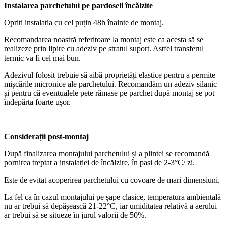
Instalarea parchetului pe pardoseli încălzite
Opriți instalația cu cel puțin 48h înainte de montaj.
Recomandarea noastră referitoare la montaj este ca acesta să se
realizeze prin lipire cu adeziv pe stratul suport. Astfel transferul
termic va fi cel mai bun.
Adezivul folosit trebuie să aibă proprietăți elastice pentru a permite
mișcările micronice ale parchetului. Recomandăm un adeziv silanic
și pentru că eventualele pete rămase pe parchet după montaj se pot
îndepărta foarte ușor.
Considerații post-montaj
După finalizarea montajului parchetului și a plintei se recomandă
pornirea treptat a instalației de încălzire, în pași de 2-3°C/ zi.
Este de evitat acoperirea parchetului cu covoare de mari dimensiuni.
La fel ca în cazul montajului pe șape clasice, temperatura ambientală
nu ar trebui să depășească 21-22°C, iar umiditatea relativă a aerului
ar trebui să se situeze în jurul valorii de 50%.