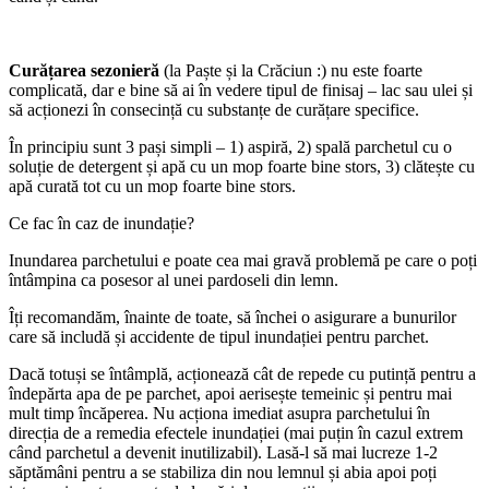
Curățarea sezonieră
(la Paște și la Crăciun :) nu este foarte
complicată, dar e bine să ai în vedere tipul de finisaj – lac sau ulei și
să acționezi în consecință cu substanțe de curățare specifice.
În principiu sunt 3 pași simpli – 1) aspiră, 2) spală parchetul cu o
soluție de detergent și apă cu un mop foarte bine stors, 3) clătește cu
apă curată tot cu un mop foarte bine stors.
Ce fac în caz de inundație?
Inundarea parchetului e poate cea mai gravă problemă pe care o poți
întâmpina ca posesor al unei pardoseli din lemn.
Îți recomandăm, înainte de toate, să închei o asigurare a bunurilor
care să includă și accidente de tipul inundației pentru parchet.
Dacă totuși se întâmplă, acționează cât de repede cu putință pentru a
îndepărta apa de pe parchet, apoi aerisește temeinic și pentru mai
mult timp încăperea. Nu acționa imediat asupra parchetului în
direcția de a remedia efectele inundației (mai puțin în cazul extrem
când parchetul a devenit inutilizabil). Lasă-l să mai lucreze 1-2
săptămâni pentru a se stabiliza din nou lemnul și abia apoi poți