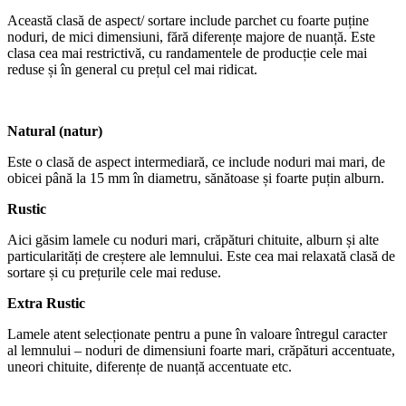
Această clasă de aspect/ sortare include parchet cu foarte puține
noduri, de mici dimensiuni, fără diferențe majore de nuanță. Este
clasa cea mai restrictivă, cu randamentele de producție cele mai
reduse și în general cu prețul cel mai ridicat.
Natural (natur)
Este o clasă de aspect intermediară, ce include noduri mai mari, de
obicei până la 15 mm în diametru, sănătoase și foarte puțin alburn.
Rustic
Aici găsim lamele cu noduri mari, crăpături chituite, alburn și alte
particularități de creștere ale lemnului. Este cea mai relaxată clasă de
sortare și cu prețurile cele mai reduse.
Extra Rustic
Lamele atent selecționate pentru a pune în valoare întregul caracter
al lemnului – noduri de dimensiuni foarte mari, crăpături accentuate,
uneori chituite, diferențe de nuanță accentuate etc.