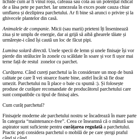
lichide cum ar fi vinul roșu, cafeaua sau cola au un potențial ridicat
de a lăsa pete pe parchet. Iar umezeala în exces poate cauza chiar
umflarea și dezlipirea parchetului. Ar fi bine să arunci o privire și la
ghivecele plantelor din casă.
Animalele de companie.
Micii (sau marii) prieteni îți înseninează
ziua și te umplu de energie, dar ai grijă să aibă ghearele tăiate și
urmărește-i când își caută un loc de făcut pipi.
Lumina solară directă.
Unele specii de lemn și unele finisaje își vor
pierde din strălucire în zonele cu scăldate în soare și vor fi ușor mai
terne față de restul zonelor cu parchet.
Curățarea.
Când cureți parchetul ia în considerare un mop de bună
calitate pe care îl vei stoarce foarte bine, astfel încât să fie doar
umezit. Parchetului nu îi place o baie cu spumă :). Și folosește
produse de curățare recomandate de producătorul parchetului care
sunt compatibile cu tipul de finisaj ales.
Cum curăț parchetul?
Finisajele moderne ale parchetului nostru se încadrează în mare parte
în categoria “maintenance-free”. Ceea ce înseamnă că o mătură sau
aspirator sunt suficiente pentru
curățarea regulată
a parchetului.
Practic poți considera parchetul o mobilă de pe care ștergi praful
când și când.