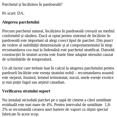
Parchetul și încălzirea în pardoseală?
Pe scurt: DA.
Alegerea parchetului
Precum parchetul natural, încălzirea în pardoseală creează un mediul
confortabil și sănătos. Dacă ai optat pentru sistemul de încălzire în
pardoseală este important să alegi corect tipul de parchet. Din punct
de vedere al stabilității dimensionale și al comportamentului în timp
recomandarea cea mai la îndemână este parchetul stratificat. Datorită
construcției în straturi acesta este foarte bine adaptat stresului cauzat
de schimbările de temperatură.
Un alt factor care trebuie luat în calcul la alegerea parchetului pentru
pardoseli încălzite este esența stratului nobil – recomandarea noastră
este stejarul, frasinul, lemnul termotratat, nucul, unele esențe exotice
și mai puțin fagul sau arțarul canadian.
Verificarea stratului suport
Nu instalați niciodată parchet pe o șapă de ciment a cărei umiditate
reziduală este mai mare de 4%. Pentru intervalul de umiditate 1,8-
2% se recomandă crearea unei bariere de vapori cu rășini special
fabricate în acest scop.