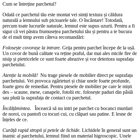
Cum se întreține parchetul?
Odată ce parchetul tău este montat vei simți textura și căldura
naturală a lemnului sub picioarele tale. O încântare! Totodată,
precum toate lucrurile naturale, lemnul este supus uzurii. Pentru a fi
sigur că vei păstra frumusețea parchetului tău și pentru a te bucura
de el mult timp avem câteva recomandări:
Folosește covorașe la intrare.
Grija pentru parchet începe de la ușă.
Un covor de bună calitate va reține praful, dar mai ales micile fire de
nisip și pietricelele ce sunt foarte abrazive și vor deteriora suprafața
parchetului.
Atenție la mobilă!
Nu trage piesele de mobilier direct pe suprafața
parchetului. Vei provoca zgârieturi și chiar unele foarte profunde,
foarte greu de remediat. Pentru piesele de mobilier pe care le miști
des – scaune, mese, canapele, fotolii etc. folosește paduri din pâslă
sau plută la suprafața de contact cu parchetul.
Încălțămintea
. Încearcă să nu intri pe parchet cu bocanci murdari
de noroi, cu pantofi cu tocuri cui, cu clăpari sau patine. E lesne de
înțeles de ce.
Curăță rapid stropii și petele de lichide.
Lichidele în general sunt un
inamic al parchetului, lemnul fiind un material higroscopic. Unele