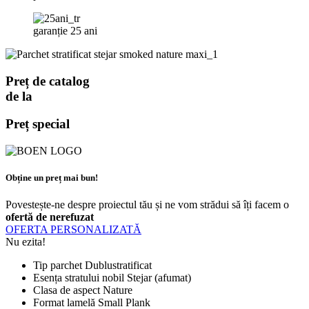
garanție 25 ani
Preț de catalog
de la
Preț special
Obține un preț mai bun!
Povestește-ne despre proiectul tău și ne vom strădui să îți facem o
ofertă de nerefuzat
OFERTA PERSONALIZATĂ
Nu ezita!
Tip parchet
Dublustratificat
Esența stratului nobil
Stejar (afumat)
Clasa de aspect
Nature
Format lamelă
Small Plank