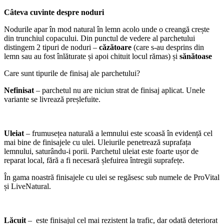
Câteva cuvinte despre noduri
Nodurile apar în mod natural în lemn acolo unde o creangă crește
din trunchiul copacului. Din punctul de vedere al parchetului
distingem 2 tipuri de noduri –
căzătoare
(care s-au desprins din
lemn sau au fost înlăturate și apoi chituit locul rămas) și
sănătoase
Care sunt tipurile de finisaj ale parchetului?
Nefinisat
– parchetul nu are niciun strat de finisaj aplicat. Unele
variante se livrează preșlefuite.
Uleiat
– frumusețea naturală a lemnului este scoasă în evidență cel
mai bine de finisajele cu ulei. Uleiurile penetrează suprafața
lemnului, saturându-i porii. Parchetul uleiat este foarte ușor de
reparat local, fără a fi necesară șlefuirea întregii suprafețe.
În gama noastră finisajele cu ulei se regăsesc sub numele de ProVital
și LiveNatural.
Lăcuit
– este finisajul cel mai rezistent la trafic, dar odată deteriorat