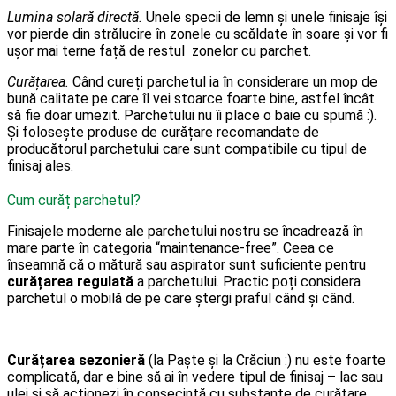
Lumina solară directă.
Unele specii de lemn și unele finisaje își
vor pierde din strălucire în zonele cu scăldate în soare și vor fi
ușor mai terne față de restul zonelor cu parchet.
Curățarea.
Când cureți parchetul ia în considerare un mop de
bună calitate pe care îl vei stoarce foarte bine, astfel încât
să fie doar umezit. Parchetului nu îi place o baie cu spumă :).
Și folosește produse de curățare recomandate de
producătorul parchetului care sunt compatibile cu tipul de
finisaj ales.
Cum curăț parchetul?
Finisajele moderne ale parchetului nostru se încadrează în
mare parte în categoria “maintenance-free”. Ceea ce
înseamnă că o mătură sau aspirator sunt suficiente pentru
curățarea regulată
a parchetului. Practic poți considera
parchetul o mobilă de pe care ștergi praful când și când.
Curățarea sezonieră
(la Paște și la Crăciun :) nu este foarte
complicată, dar e bine să ai în vedere tipul de finisaj – lac sau
ulei și să acționezi în consecință cu substanțe de curățare