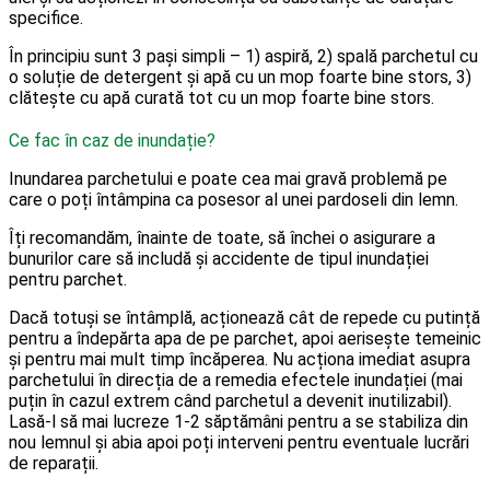
specifice.
În principiu sunt 3 pași simpli – 1) aspiră, 2) spală parchetul cu
o soluție de detergent și apă cu un mop foarte bine stors, 3)
clătește cu apă curată tot cu un mop foarte bine stors.
Ce fac în caz de inundație?
Inundarea parchetului e poate cea mai gravă problemă pe
care o poți întâmpina ca posesor al unei pardoseli din lemn.
Îți recomandăm, înainte de toate, să închei o asigurare a
bunurilor care să includă și accidente de tipul inundației
pentru parchet.
Dacă totuși se întâmplă, acționează cât de repede cu putință
pentru a îndepărta apa de pe parchet, apoi aerisește temeinic
și pentru mai mult timp încăperea. Nu acționa imediat asupra
parchetului în direcția de a remedia efectele inundației (mai
puțin în cazul extrem când parchetul a devenit inutilizabil).
Lasă-l să mai lucreze 1-2 săptămâni pentru a se stabiliza din
nou lemnul și abia apoi poți interveni pentru eventuale lucrări
de reparații.