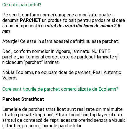
Ce este parchetul?
Pe scurt, conform normei europene armonizate poate fi
denumit
PARCHET
un produs folosit pentru pardosire și care
are în componență un
strat de uzură din lemn de minim 2,5
mm
.
Atenție! Ce este în afara acestei definiții nu este parchet.
Deci, conform normelor în vigoare, laminatul NU ESTE
parchet, iar termenul corect este de pardoseli laminate și
nicidecum “parchet” laminat.
Noi, la Ecolemn, ne ocupăm doar de parchet. Real. Autentic.
Valoros.
Care sunt tipurile de parchet comercializate de Ecolemn?
Parchet Stratificat
Lamelele de parchet stratificat sunt realizate din mai multe
straturi presate împreună. Stratul nobil sau top layer-ul este
stratul ce contează de fapt, aceasta oferind senzația vizuală
și tactilă, precum și numele parchetului