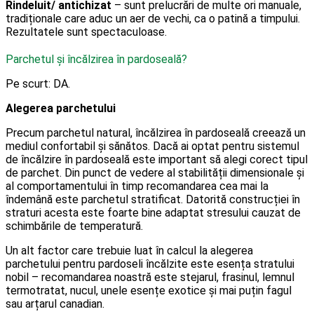
Rindeluit/ antichizat
– sunt prelucrări de multe ori manuale,
tradiționale care aduc un aer de vechi, ca o patină a timpului.
Rezultatele sunt spectaculoase.
Parchetul și încălzirea în pardoseală?
Pe scurt: DA.
Alegerea parchetului
Precum parchetul natural, încălzirea în pardoseală creează un
mediul confortabil și sănătos. Dacă ai optat pentru sistemul
de încălzire în pardoseală este important să alegi corect tipul
de parchet. Din punct de vedere al stabilității dimensionale și
al comportamentului în timp recomandarea cea mai la
îndemână este parchetul stratificat. Datorită construcției în
straturi acesta este foarte bine adaptat stresului cauzat de
schimbările de temperatură.
Un alt factor care trebuie luat în calcul la alegerea
parchetului pentru pardoseli încălzite este esența stratului
nobil – recomandarea noastră este stejarul, frasinul, lemnul
termotratat, nucul, unele esențe exotice și mai puțin fagul
sau arțarul canadian.