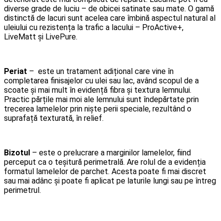
diverse grade de luciu – de obicei satinate sau mate. O gamă
distinctă de lacuri sunt acelea care îmbină aspectul natural al
uleiului cu rezistența la trafic a lacului – ProActive+,
LiveMatt și LivePure.
Periat
– este un tratament adițional care vine în
completarea finisajelor cu ulei sau lac, având scopul de a
scoate și mai mult în evidență fibra și textura lemnului.
Practic părțile mai moi ale lemnului sunt îndepărtate prin
trecerea lamelelor prin niște perii speciale, rezultând o
suprafață texturată, în relief.
Bizotul
– este o prelucrare a marginilor lamelelor, fiind
perceput ca o teșitură perimetrală. Are rolul de a evidenția
formatul lamelelor de parchet. Acesta poate fi mai discret
sau mai adânc și poate fi aplicat pe laturile lungi sau pe întreg
perimetrul.