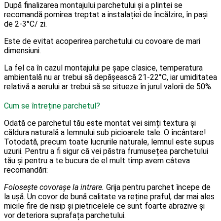
După finalizarea montajului parchetului și a plintei se
recomandă pornirea treptat a instalației de încălzire, în pași
de 2-3°C/ zi.
Este de evitat acoperirea parchetului cu covoare de mari
dimensiuni.
La fel ca în cazul montajului pe șape clasice, temperatura
ambientală nu ar trebui să depășească 21-22°C, iar umiditatea
relativă a aerului ar trebui să se situeze în jurul valorii de 50%.
Cum se întreține parchetul?
Odată ce parchetul tău este montat vei simți textura și
căldura naturală a lemnului sub picioarele tale. O încântare!
Totodată, precum toate lucrurile naturale, lemnul este supus
uzurii. Pentru a fi sigur că vei păstra frumusețea parchetului
tău și pentru a te bucura de el mult timp avem câteva
recomandări:
Folosește covorașe la intrare.
Grija pentru parchet începe de
la ușă. Un covor de bună calitate va reține praful, dar mai ales
micile fire de nisip și pietricelele ce sunt foarte abrazive și
vor deteriora suprafața parchetului.