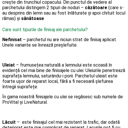
crește din trunchiul copacului. Din punctul de vedere al
parchetului distingem 2 tipuri de noduri –
căzătoare
(care s-
au desprins din lemn sau au fost înlăturate și apoi chituit locul
rămas) și
sănătoase
Care sunt tipurile de finisaj ale parchetului?
Nefinisat
– parchetul nu are niciun strat de finisaj aplicat.
Unele variante se livrează preșlefuite.
Uleiat
– frumusețea naturală a lemnului este scoasă în
evidență cel mai bine de finisajele cu ulei. Uleiurile penetrează
suprafața lemnului, saturându-i porii. Parchetul uleiat este
foarte ușor de reparat local, fără a fi necesară șlefuirea
întregii suprafețe.
În gama noastră finisajele cu ulei se regăsesc sub numele de
ProVital și LiveNatural.
Lăcuit
– este finisajul cel mai rezistent la trafic, dar odată
deteriorat este mai complicat de reparat. Lacurile pot fi cu