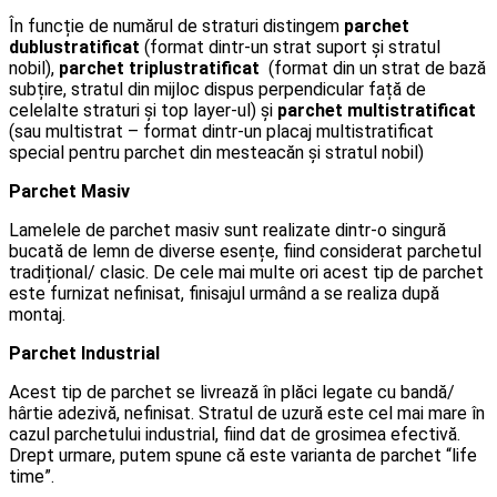
În funcție de numărul de straturi distingem
parchet
dublustratificat
(format dintr-un strat suport și stratul
nobil),
parchet triplustratificat
(format din un strat de bază
subțire, stratul din mijloc dispus perpendicular față de
celelalte straturi și top layer-ul) și
parchet multistratificat
(sau multistrat – format dintr-un placaj multistratificat
special pentru parchet din mesteacăn și stratul nobil)
Parchet Masiv
Lamelele de parchet masiv sunt realizate dintr-o singură
bucată de lemn de diverse esențe, fiind considerat parchetul
tradițional/ clasic. De cele mai multe ori acest tip de parchet
este furnizat nefinisat, finisajul urmând a se realiza după
montaj.
Parchet Industrial
Acest tip de parchet se livrează în plăci legate cu bandă/
hârtie adezivă, nefinisat. Stratul de uzură este cel mai mare în
cazul parchetului industrial, fiind dat de grosimea efectivă.
Drept urmare, putem spune că este varianta de parchet “life
time”.