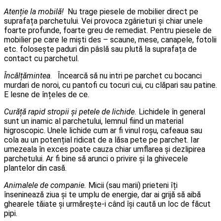
Atenție la mobilă!
Nu trage piesele de mobilier direct pe
suprafața parchetului. Vei provoca zgârieturi și chiar unele
foarte profunde, foarte greu de remediat. Pentru piesele de
mobilier pe care le miști des – scaune, mese, canapele, fotolii
etc. folosește paduri din pâslă sau plută la suprafața de
contact cu parchetul.
Încălțămintea
. Încearcă să nu intri pe parchet cu bocanci
murdari de noroi, cu pantofi cu tocuri cui, cu clăpari sau patine.
E lesne de înțeles de ce.
Curăță rapid stropii și petele de lichide.
Lichidele în general
sunt un inamic al parchetului, lemnul fiind un material
higroscopic. Unele lichide cum ar fi vinul roșu, cafeaua sau
cola au un potențial ridicat de a lăsa pete pe parchet. Iar
umezeala în exces poate cauza chiar umflarea și dezlipirea
parchetului. Ar fi bine să arunci o privire și la ghivecele
plantelor din casă.
Animalele de companie.
Micii (sau marii) prieteni îți
înseninează ziua și te umplu de energie, dar ai grijă să aibă
ghearele tăiate și urmărește-i când își caută un loc de făcut
pipi.