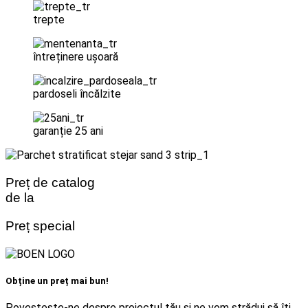
trepte
întreținere ușoară
pardoseli încălzite
garanție 25 ani
Preț de catalog
de la
Preț special
Obține un preț mai bun!
Povestește-ne despre proiectul tău și ne vom strădui să îți