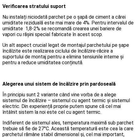
Verificarea stratului suport
Nu instalați niciodată parchet pe o șapă de ciment a cărei
umiditate reziduală este mai mare de 4%. Pentru intervalul de
umiditate 1,8-2% se recomandă crearea unei bariere de
vapori cu rășini special fabricate în acest scop.
Un alt aspect crucial legat de montajul parchetului pe șape
încălzite este realizarea ciclului de încălzire-răcire a
suportului de montaj pentru a elimina tensiunile interne și
pentru a reduce umiditatea conținută.
Alegerea unui sistem de încălzire prin pardoseală
În principiu sunt 2 variante când vine vorba de a alege
sistemul de încălzire – sistemul cu agent termic și sistemul
electric. Din experiență proprie putem spune că cel mai
întâlnit sistem la noi este cel cu agent termic.
Indiferent de sistemul ales, temperatura maximă sub parchet
trebuie să fie de 27°C. Această temperatură este cea la care
parchetul rămâne stabil dimensional și, cel mai important,