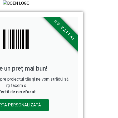
NU EZITA!
e un preț mai bun!
e proiectul tău și ne vom strădui să
îți facem o
fertă de nerefuzat
RTA PERSONALIZATĂ