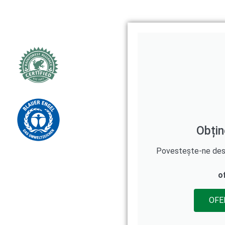
Obțin
Povestește-ne despr
o
OFE