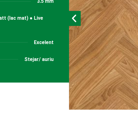
3.5 mm
att (lac mat) ● Live
Excelent
Stejar/ auriu