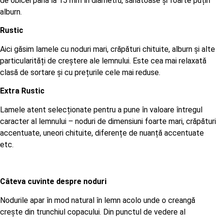
de obicei până la 15 mm în diametru, sănătoase și foarte puțin
alburn.
Rustic
Aici găsim lamele cu noduri mari, crăpături chituite, alburn și alte
particularități de creștere ale lemnului. Este cea mai relaxată
clasă de sortare și cu prețurile cele mai reduse.
Extra Rustic
Lamele atent selecționate pentru a pune în valoare întregul
caracter al lemnului – noduri de dimensiuni foarte mari, crăpături
accentuate, uneori chituite, diferențe de nuanță accentuate
etc.
Câteva cuvinte despre noduri
Nodurile apar în mod natural în lemn acolo unde o creangă
crește din trunchiul copacului. Din punctul de vedere al