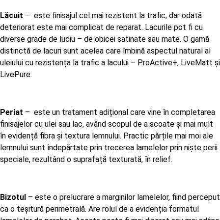
Lăcuit
– este finisajul cel mai rezistent la trafic, dar odată
deteriorat este mai complicat de reparat. Lacurile pot fi cu
diverse grade de luciu – de obicei satinate sau mate. O gamă
distinctă de lacuri sunt acelea care îmbină aspectul natural al
uleiului cu rezistența la trafic a lacului – ProActive+, LiveMatt și
LivePure.
Periat
– este un tratament adițional care vine în completarea
finisajelor cu ulei sau lac, având scopul de a scoate și mai mult
în evidență fibra și textura lemnului. Practic părțile mai moi ale
lemnului sunt îndepărtate prin trecerea lamelelor prin niște perii
speciale, rezultând o suprafață texturată, în relief.
Bizotul
– este o prelucrare a marginilor lamelelor, fiind perceput
ca o teșitură perimetrală. Are rolul de a evidenția formatul