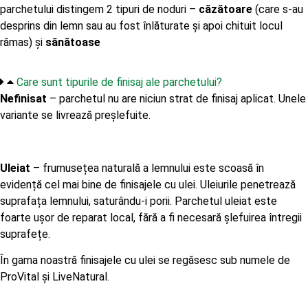
parchetului distingem 2 tipuri de noduri –
căzătoare
(care s-au
desprins din lemn sau au fost înlăturate și apoi chituit locul
rămas) și
sănătoase
Care sunt tipurile de finisaj ale parchetului?
Nefinisat
– parchetul nu are niciun strat de finisaj aplicat. Unele
variante se livrează preșlefuite.
Uleiat
– frumusețea naturală a lemnului este scoasă în
evidență cel mai bine de finisajele cu ulei. Uleiurile penetrează
suprafața lemnului, saturându-i porii. Parchetul uleiat este
foarte ușor de reparat local, fără a fi necesară șlefuirea întregii
suprafețe.
În gama noastră finisajele cu ulei se regăsesc sub numele de
ProVital și LiveNatural.