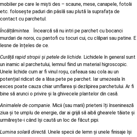
mobilier pe care le miști des – scaune, mese, canapele, fotolii
etc. folosește paduri din pâslă sau plută la suprafața de
contact cu parchetul.
Încălțămintea
. Încearcă să nu intri pe parchet cu bocanci
murdari de noroi, cu pantofi cu tocuri cui, cu clăpari sau patine. E
lesne de înțeles de ce.
Curăță rapid stropii și petele de lichide.
Lichidele în general sunt
un inamic al parchetului, lemnul fiind un material higroscopic.
Unele lichide cum ar fi vinul roșu, cafeaua sau cola au un
potențial ridicat de a lăsa pete pe parchet. Iar umezeala în
exces poate cauza chiar umflarea și dezlipirea parchetului. Ar fi
bine să arunci o privire și la ghivecele plantelor din casă.
Animalele de companie.
Micii (sau marii) prieteni îți înseninează
ziua și te umplu de energie, dar ai grijă să aibă ghearele tăiate și
urmărește-i când își caută un loc de făcut pipi.
Lumina solară directă.
Unele specii de lemn și unele finisaje își