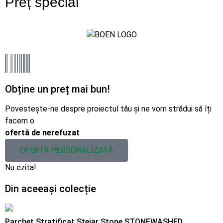
Preț special
Obține un preț mai bun!
Povestește-ne despre proiectul tău și ne vom strădui să îți
facem o
ofertă de nerefuzat
OFERTA PERSONALIZATĂ
Nu ezita!
Din aceeași colecție
Parchet Stratificat Stejar Stone STONEWASHED