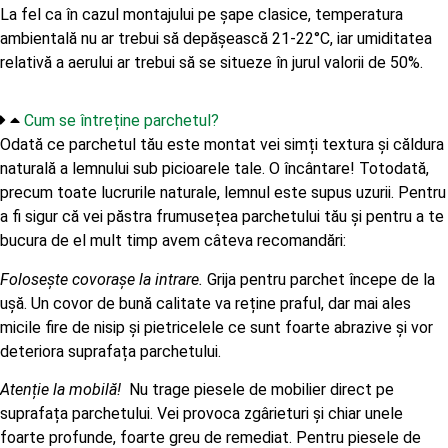
La fel ca în cazul montajului pe șape clasice, temperatura
ambientală nu ar trebui să depășească 21-22°C, iar umiditatea
relativă a aerului ar trebui să se situeze în jurul valorii de 50%.
Cum se întreține parchetul?
Odată ce parchetul tău este montat vei simți textura și căldura
naturală a lemnului sub picioarele tale. O încântare! Totodată,
precum toate lucrurile naturale, lemnul este supus uzurii. Pentru
a fi sigur că vei păstra frumusețea parchetului tău și pentru a te
bucura de el mult timp avem câteva recomandări:
Folosește covorașe la intrare.
Grija pentru parchet începe de la
ușă. Un covor de bună calitate va reține praful, dar mai ales
micile fire de nisip și pietricelele ce sunt foarte abrazive și vor
deteriora suprafața parchetului.
Atenție la mobilă!
Nu trage piesele de mobilier direct pe
suprafața parchetului. Vei provoca zgârieturi și chiar unele
foarte profunde, foarte greu de remediat. Pentru piesele de