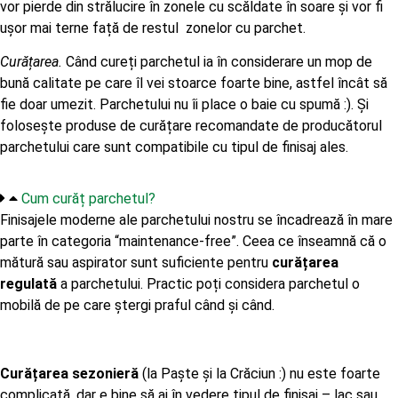
vor pierde din strălucire în zonele cu scăldate în soare și vor fi
ușor mai terne față de restul zonelor cu parchet.
Curățarea.
Când cureți parchetul ia în considerare un mop de
bună calitate pe care îl vei stoarce foarte bine, astfel încât să
fie doar umezit. Parchetului nu îi place o baie cu spumă :). Și
folosește produse de curățare recomandate de producătorul
parchetului care sunt compatibile cu tipul de finisaj ales.
Cum curăț parchetul?
Finisajele moderne ale parchetului nostru se încadrează în mare
parte în categoria “maintenance-free”. Ceea ce înseamnă că o
mătură sau aspirator sunt suficiente pentru
curățarea
regulată
a parchetului. Practic poți considera parchetul o
mobilă de pe care ștergi praful când și când.
Curățarea sezonieră
(la Paște și la Crăciun :) nu este foarte
complicată, dar e bine să ai în vedere tipul de finisaj – lac sau