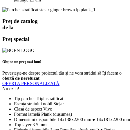
Preț de catalog
de la
Preț special
Obține un preț mai bun!
Povestește-ne despre proiectul tău și ne vom strădui să îți facem o
ofertă de nerefuzat
OFERTA PERSONALIZATĂ
Nu ezita!
Tip parchet
Triplustratificat
Esența stratului nobil
Stejar
Clasa de aspect
Vivo
Format lamelă
Plank (dușumea)
Dimensiuni disponibile
14x138x2200 mm ● 14x181x2200 mm
Top layer
3.5 mm
Finisaje disponibile
Live Pure (lac "fresh-cut") ● Periat