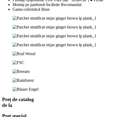
Montaj pe pardoseli încălzite
Recomandat
Gama coloristică
Brun
Preț de catalog
de la
Preț special