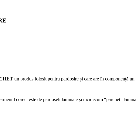
URE
E
CHET
un produs folosit pentru pardosire și care are în componență un
rmenul corect este de pardoseli laminate și nicidecum “parchet” lamina