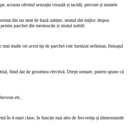
apt, aceasta oferind senzația vizuală și tactilă, precum și numele
format din un strat de bază subțire, stratul din mijloc dispus
l pentru parchet din mesteacăn și stratul nobil)
mai multe ori acest tip de parchet este furnizat nefinisat, finisajul
ustrial, fiind dat de grosimea efectivă. Drept urmare, putem spune că
 Chevron etc.
ul în 4 mari clase, în funcție mai ales de frecvența și dimensiunile