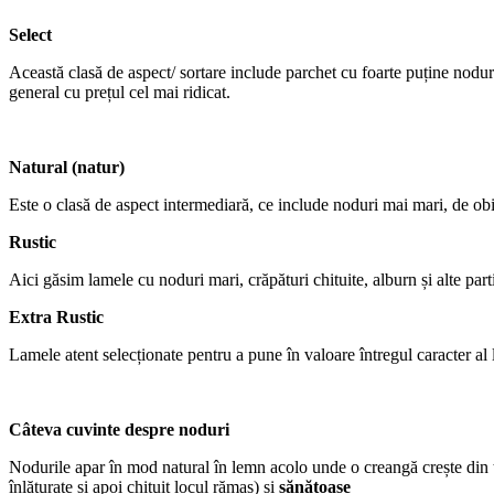
Select
Această clasă de aspect/ sortare include parchet cu foarte puține nodur
general cu prețul cel mai ridicat.
Natural (natur)
Este o clasă de aspect intermediară, ce include noduri mai mari, de ob
Rustic
Aici găsim lamele cu noduri mari, crăpături chituite, alburn și alte parti
Extra Rustic
Lamele atent selecționate pentru a pune în valoare întregul caracter al
Câteva cuvinte despre noduri
Nodurile apar în mod natural în lemn acolo unde o creangă crește din 
înlăturate și apoi chituit locul rămas) și
sănătoase