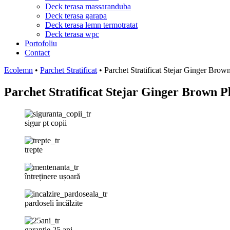
Deck terasa massaranduba
Deck terasa garapa
Deck terasa lemn termotratat
Deck terasa wpc
Portofoliu
Contact
Ecolemn
•
Parchet Stratificat
•
Parchet Stratificat Stejar Ginger Br
Parchet Stratificat Stejar Ginger Brown
sigur pt copii
trepte
întreținere ușoară
pardoseli încălzite
garanție 25 ani