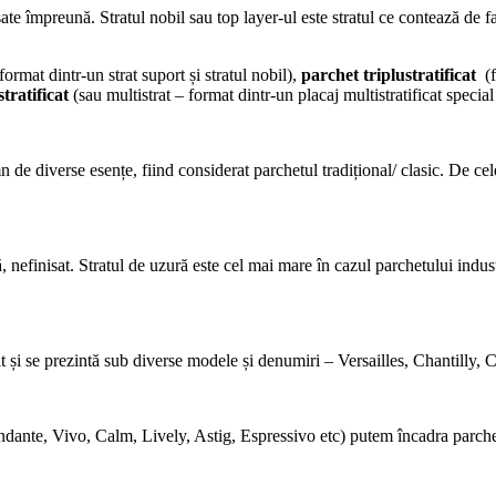
sate împreună. Stratul nobil sau top layer-ul este stratul ce contează de f
format dintr-un strat suport și stratul nobil),
parchet triplustratificat
(
tratificat
(sau multistrat – format dintr-un placaj multistratificat specia
e diverse esențe, fiind considerat parchetul tradițional/ clasic. De cele 
ă, nefinisat. Stratul de uzură este cel mai mare în cazul parchetului ind
ficat și se prezintă sub diverse modele și denumiri – Versailles, Chantilly,
ndante, Vivo, Calm, Lively, Astig, Espressivo etc) putem încadra parchet