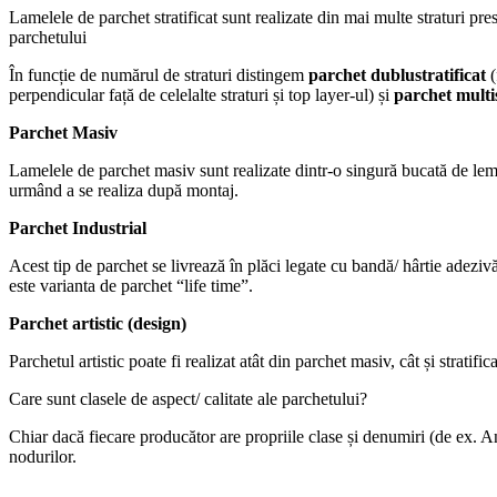
Lamelele de parchet stratificat sunt realizate din mai multe straturi pre
parchetului
În funcție de numărul de straturi distingem
parchet dublustratificat
(
perpendicular față de celelalte straturi și top layer-ul) și
parchet multis
Parchet Masiv
Lamelele de parchet masiv sunt realizate dintr-o singură bucată de lemn d
urmând a se realiza după montaj.
Parchet Industrial
Acest tip de parchet se livrează în plăci legate cu bandă/ hârtie adeziv
este varianta de parchet “life time”.
Parchet artistic (design)
Parchetul artistic poate fi realizat atât din parchet masiv, cât și strati
Care sunt clasele de aspect/ calitate ale parchetului?
Chiar dacă fiecare producător are propriile clase și denumiri (de ex. A
nodurilor.