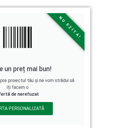
NU EZITA!
e un preț mai bun!
e proiectul tău și ne vom strădui să
îți facem o
fertă de nerefuzat
RTA PERSONALIZATĂ