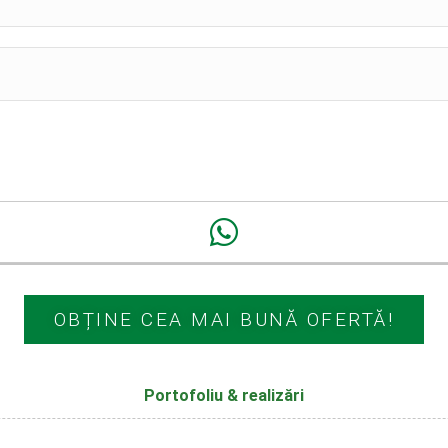
OBȚINE CEA MAI BUNĂ OFERTĂ!
Portofoliu & realizări