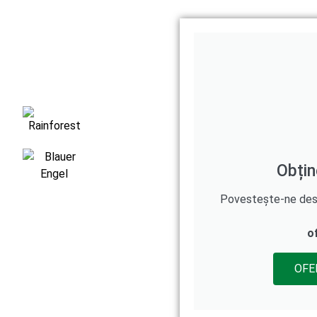
Obțin
Povestește-ne despr
o
OFE