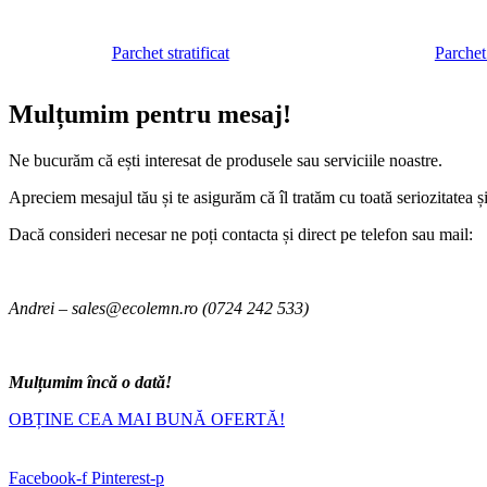
Parchet stratificat
Parchet
Mulțumim pentru mesaj!
Ne bucurăm că ești interesat de produsele sau serviciile noastre.
Apreciem mesajul tău și te asigurăm că îl tratăm cu toată seriozitatea și
Dacă consideri necesar ne poți contacta și direct pe telefon sau mail:
Andrei – sales@ecolemn.ro (0724 242 533)
Mulțumim încă o dată!
OBȚINE CEA MAI BUNĂ OFERTĂ!
Facebook-f
Pinterest-p