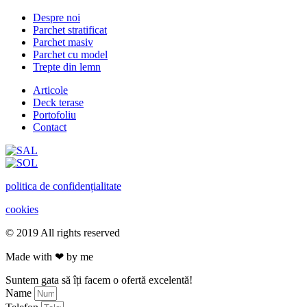
Despre noi
Parchet stratificat
Parchet masiv
Parchet cu model
Trepte din lemn
Articole
Deck terase
Portofoliu
Contact
politica de confidențialitate
cookies
© 2019 All rights reserved
Made with ❤ by me
Suntem gata să îți facem o ofertă excelentă!
Name