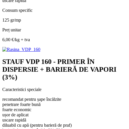
uscare rapidă
Consum specific
125 gr/mp
Preț unitar
6,00 €/kg + tva
STAUF VDP 160 - PRIMER ÎN
DISPERSIE + BARIERĂ DE VAPORI
(3%)
Caracteristici speciale
recomandat pentru șape încălzite
penetrare foarte bună
foarte economic
ușor de aplicat
uscare rapidă
diluabil cu apă (pentru barieră de praf)