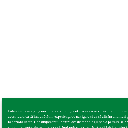
Folosim tehnologii, cum ar fi cookie-uri, pentru a stoca și/sau accesa informa
acest lucru ca să îmbunătățim experiența de navigare și ca să afișăm anunțuri 
nepersonalizate. Consimțământul pentru aceste tehnologii ne va permite să pr
comportamentul de navigare sau ID-uri unice pe site. Dacă nu îți dai consimțăm